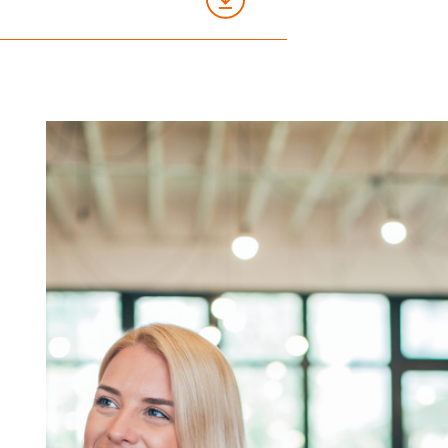
etod właściwych dla branży
 także współczesne problemy
evelopment: zarządzanie
na jest również problematyka