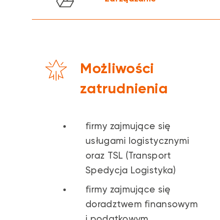
logistycznych
z uwzględnieniem
zasad i m
logistyczne współczesnego menedżera, a
TSL
.
i nowe zjawiska w ZZL oraz Learning & D
kompetencjami pracowników
. Podejmowa
roli konsumenta na rynku dóbr i usług
.
Możliwości
zatrudnienia
firmy zajmujące się
usługami logistycznymi
oraz TSL (Transport
Spedycja Logistyka)
firmy zajmujące się
doradztwem finansowym
i podatkowym