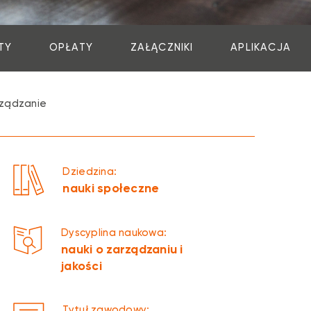
TY
OPŁATY
ZAŁĄCZNIKI
APLIKACJA
ządzanie
Dziedzina:
nauki społeczne
Dyscyplina naukowa:
nauki o zarządzaniu i
jakości
Tytuł zawodowy: