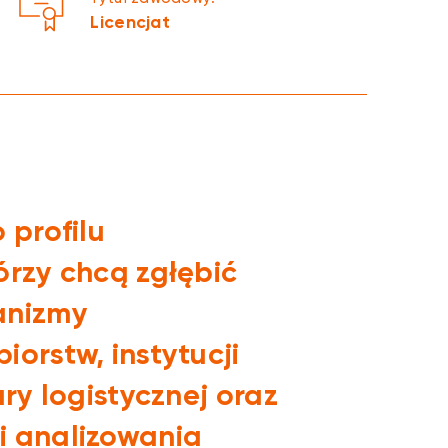
Licencjat
 profilu
órzy chcą zgłębić
anizmy
orstw, instytucji
ury logistycznej oraz
i analizowania