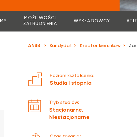
MOŻLIWOŚCI
MY
WYKŁADOWCY
ATU
ZATRUDNIENIA
ANSB
>
Kandydat
>
Kreator kierunków
>
Zar
Poziom kształcenia:
Studia I stopnia
Tryb studiów:
Stacjonarne,
Niestacjonarne
Czas trwania: