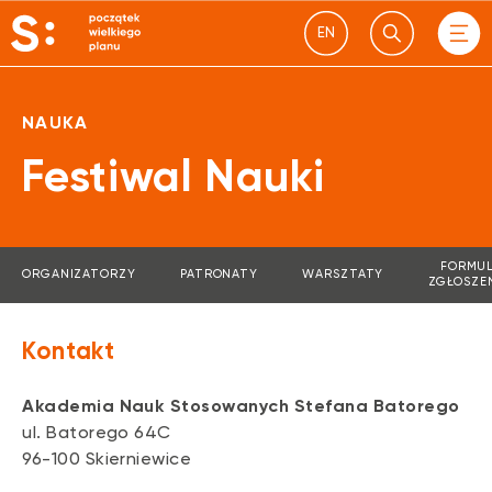
EN
NAUKA
Festiwal Nauki
FORMU
ORGANIZATORZY
PATRONATY
WARSZTATY
ZGŁOSZE
Kontakt
Akademia Nauk Stosowanych Stefana Batorego
ul. Batorego 64C
96-100 Skierniewice