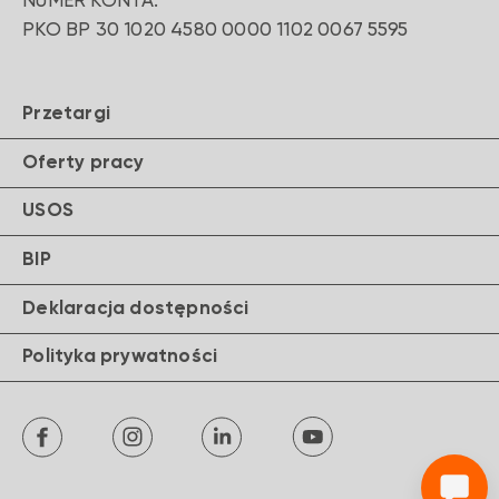
W sytuacji wyboru jednej z powyższych
NUMER KONTA:
usług, prosimy o kontakt i podanie
PKO BP 30 1020 4580 0000 1102 0067 5595
preferowanej formy komunikacji – telefon,
sms, email.
Przetargi
Oferty pracy
PROSIMY O KONTAKT
Z PEŁNOMOCNIKIEM DO SPRAW
USOS
DOSTĘPNOŚCI:
BIP
Katarzyna Seliga
kseliga@ansb.pl
Deklaracja dostępności
+46 834 40 10
Polityka prywatności