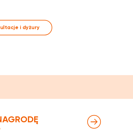
ultacje i dyżury
 NAGRODĘ
P