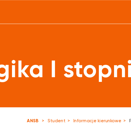
ika I stopn
ANSB
>
Student
>
Informacje kierunkowe
>