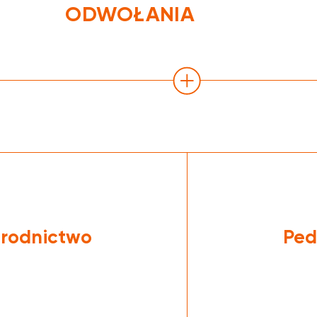
ODWOŁANIA
Informujemy, że z powodów technicznych, w
nieczynna do odwołania.
Za utrudnienia przepraszamy.
rodnictwo
Ped