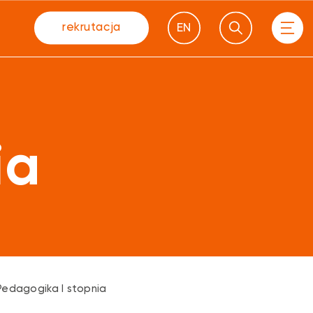
rekrutacja
EN
ia
Pedagogika I stopnia