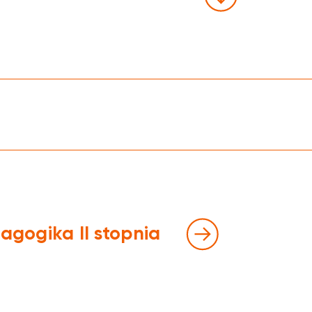
inda w bud. F jest
agogika II stopnia