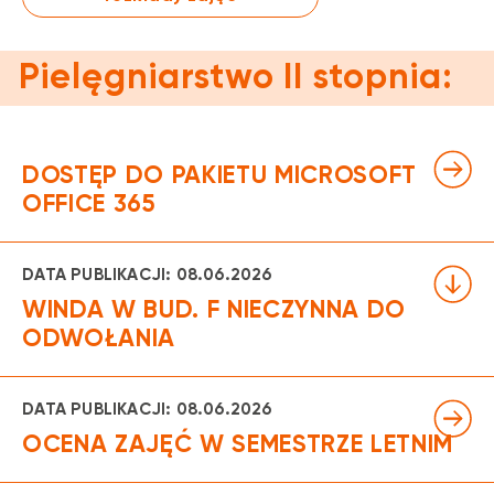
Pielęgniarstwo II stopnia:
DOSTĘP DO PAKIETU MICROSOFT
OFFICE 365
DATA PUBLIKACJI: 08.06.2026
WINDA W BUD. F NIECZYNNA DO
ODWOŁANIA
DATA PUBLIKACJI: 08.06.2026
Informujemy, że z powodów technicznych, winda
w bud. F jest nieczynna do odwołania.
OCENA ZAJĘĆ W SEMESTRZE LETNIM