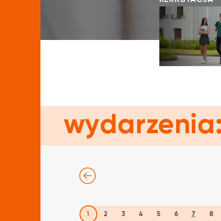
REKRUTACJA
wydarzenia
1
2
3
4
5
6
7
8