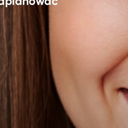
Rekrutacja:
#studiaskc
Dowiedz się więcej