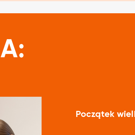
A:
Początek wiel