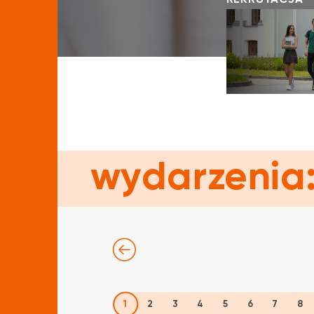
REKRUTACJA
wydarzenia
1
2
3
4
5
6
7
8