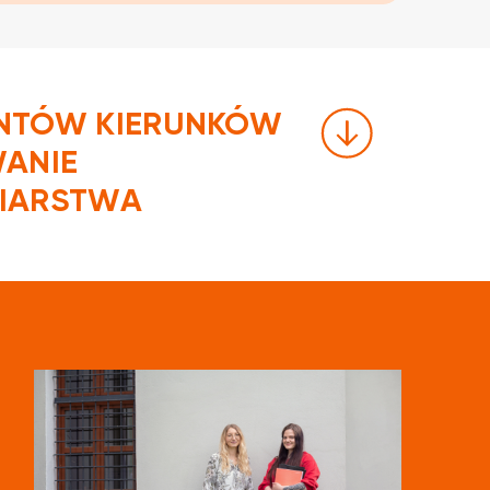
NTÓW KIERUNKÓW
WANIE
IARSTWA