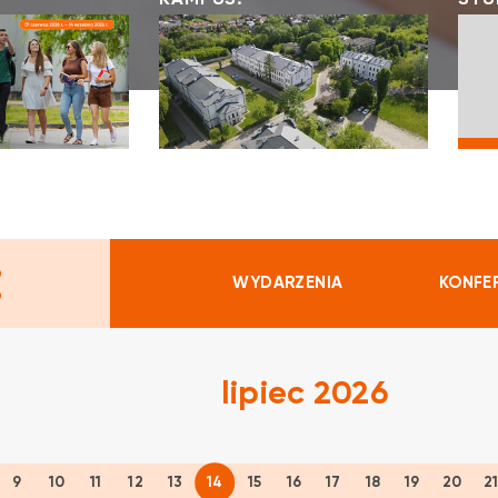
KAMPUS:
STU
:
WYDARZENIA
KONFE
lipiec 2026
9
10
11
12
13
14
15
16
17
18
19
20
2