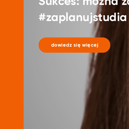
Sukces: można 
#zaplanujstudia
dowiedz się więcej