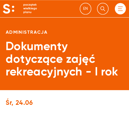
EN
Pomoc studentom z niepełnosprawnościami
Dom Studenta
ADMINISTRACJA
Legia Akademicka
Dokumenty
Koła naukowe
dotyczące zajęć
rekreacyjnych - I rok
AZS
Samorząd studencki
Biblioteka
Śr, 24.06
Baltic University Programme